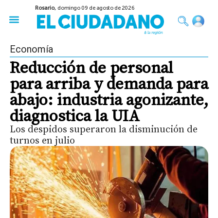
Rosario,
domingo 09 de agosto de 2026
50 años del Golpe
Festival de Cine 2026
Sobre Ruedas
Construir Rosario
Economía
Reducción de personal
para arriba y demanda para
abajo: industria agonizante,
diagnostica la UIA
Los despidos superaron la disminución de
turnos en julio