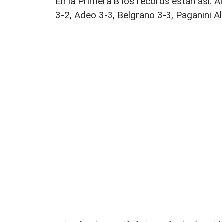
En la Primera B los récords están así: 
3-2, Adeo 3-3, Belgrano 3-3, Paganini Al