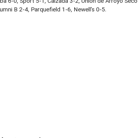
Alba 6-0, Sport 5-1, Calzada 3-2, Unión de Arroyo Seco
umni B 2-4, Parquefield 1-6, Newell’s 0-5.