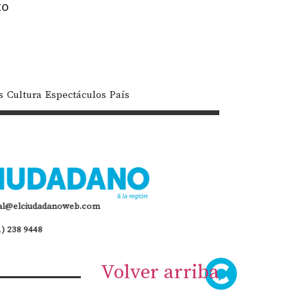
to
s
Cultura
Espectáculos
País
al@elciudadanoweb.com
1) 238 9448
Volver arriba