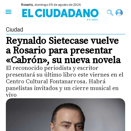
Rosario,
domingo 09 de agosto de 2026
50 años del Golpe
Festival de Cine 2026
Sobre Ruedas
Construir Rosario
Ciudad
Reynaldo Sietecase vuelve
a Rosario para presentar
«Cabrón», su nueva novela
El reconocido periodista y escritor
presentará su último libro este viernes en el
Centro Cultural Fontanarrosa. Habrá
panelistas invitados y un cierre musical en
vivo