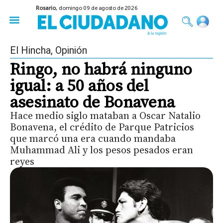
Rosario,
domingo 09 de agosto de 2026
50 años del Golpe
Festival de Cine 2026
Sobre Ruedas
Construir Rosario
El Hincha
,
Opinión
Ringo, no habrá ninguno
igual: a 50 años del
asesinato de Bonavena
Hace medio siglo mataban a Oscar Natalio
Bonavena, el crédito de Parque Patricios
que marcó una era cuando mandaba
Muhammad Ali y los pesos pesados eran
reyes