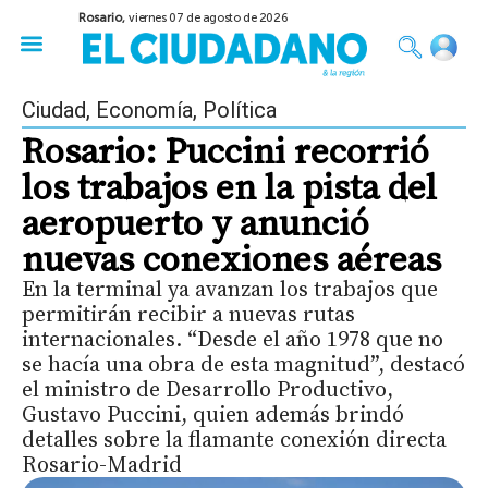
Rosario,
viernes 07 de agosto de 2026
50 años del Golpe
Festival de Cine 2026
Sobre Ruedas
Construir Rosario
Ciudad
,
Economía
,
Política
Rosario: Puccini recorrió
los trabajos en la pista del
aeropuerto y anunció
nuevas conexiones aéreas
En la terminal ya avanzan los trabajos que
permitirán recibir a nuevas rutas
internacionales. “Desde el año 1978 que no
se hacía una obra de esta magnitud”, destacó
el ministro de Desarrollo Productivo,
Gustavo Puccini, quien además brindó
detalles sobre la flamante conexión directa
Rosario-Madrid