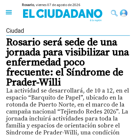
Rosario,
viernes 07 de agosto de 2026
50 años del Golpe
Festival de Cine 2026
Sobre Ruedas
Construir Rosario
Ciudad
Rosario será sede de una
jornada para visibilizar una
enfermedad poco
frecuente: el Síndrome de
Prader-Willi
La actividad se desarrollará, de 10 a 12, en el
espacio “Barquito de Papel”, ubicado en la
rotonda de Puerto Norte, en el marco de la
campaña nacional “Tejiendo Redes 2026”. La
jornada incluirá actividades para toda la
familia y espacios de orientación sobre el
Síndrome de Prader-Willi, una condición