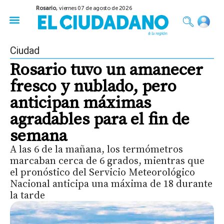
Rosario,
viernes 07 de agosto de 2026
50 años del Golpe
Festival de Cine 2026
Sobre Ruedas
Construir Rosario
Ciudad
Rosario tuvo un amanecer
fresco y nublado, pero
anticipan máximas
agradables para el fin de
semana
A las 6 de la mañana, los termómetros
marcaban cerca de 6 grados, mientras que
el pronóstico del Servicio Meteorológico
Nacional anticipa una máxima de 18 durante
la tarde