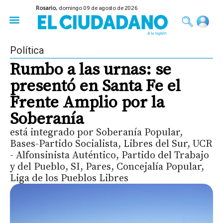
Rosario,
domingo 09 de agosto de 2026
50 años del Golpe
Festival de Cine 2026
Sobre Ruedas
Construir Rosario
Política
Rumbo a las urnas: se
presentó en Santa Fe el
Frente Amplio por la
Soberanía
está integrado por Soberanía Popular,
Bases-Partido Socialista, Libres del Sur, UCR
- Alfonsinista Auténtico, Partido del Trabajo
y del Pueblo, SI, Pares, Concejalía Popular,
Liga de los Pueblos Libres