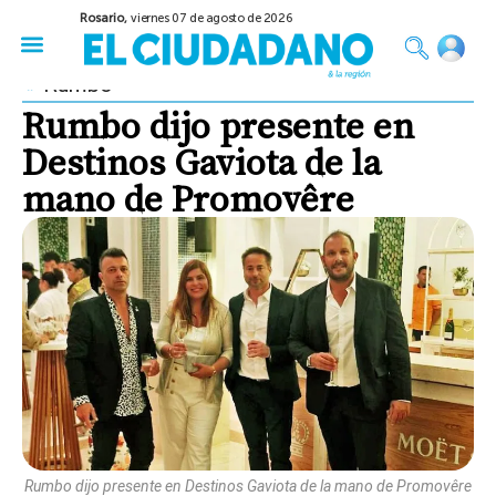
Rosario,
viernes 07 de agosto de 2026
50 años del Golpe
Festival de Cine 2026
Sobre Ruedas
Construir Rosario
Rumbo
Rumbo dijo presente en
Destinos Gaviota de la
mano de Promovêre
Rumbo dijo presente en Destinos Gaviota de la mano de Promovêre