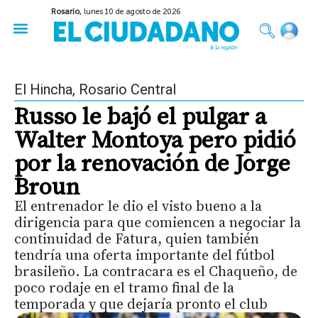
Rosario,
lunes 10 de agosto de 2026
50 años del Golpe
Festival de Cine 2026
Sobre Ruedas
Construir Rosario
El Hincha
,
Rosario Central
Russo le bajó el pulgar a
Walter Montoya pero pidió
por la renovación de Jorge
Broun
El entrenador le dio el visto bueno a la
dirigencia para que comiencen a negociar la
continuidad de Fatura, quien también
tendría una oferta importante del fútbol
brasileño. La contracara es el Chaqueño, de
poco rodaje en el tramo final de la
temporada y que dejaría pronto el club