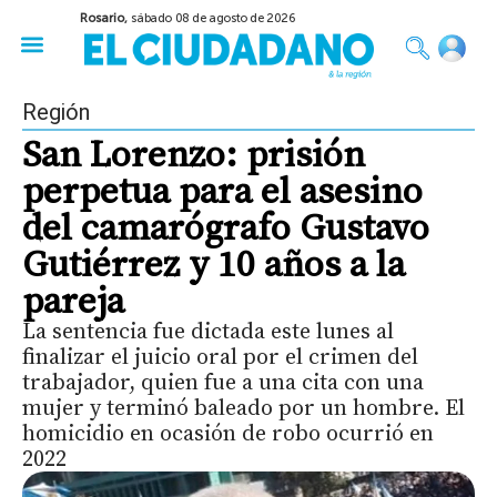
Rosario,
sábado 08 de agosto de 2026
50 años del Golpe
Festival de Cine 2026
Sobre Ruedas
Construir Rosario
Región
San Lorenzo: prisión
perpetua para el asesino
del camarógrafo Gustavo
Gutiérrez y 10 años a la
pareja
La sentencia fue dictada este lunes al
finalizar el juicio oral por el crimen del
trabajador, quien fue a una cita con una
mujer y terminó baleado por un hombre. El
homicidio en ocasión de robo ocurrió en
2022