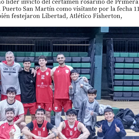
 líder invicto del certamen rosarino de Primera
a Puerto San Martín como visitante por la fecha 1
ién festejaron Libertad, Atlético Fisherton,