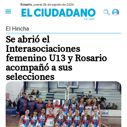
Rosario,
jueves 06 de agosto de 2026
50 años del Golpe
Festival de Cine 2026
Sobre Ruedas
Construir Rosario
El Hincha
Se abrió el
Interasociaciones
femenino U13 y Rosario
acompañó a sus
selecciones