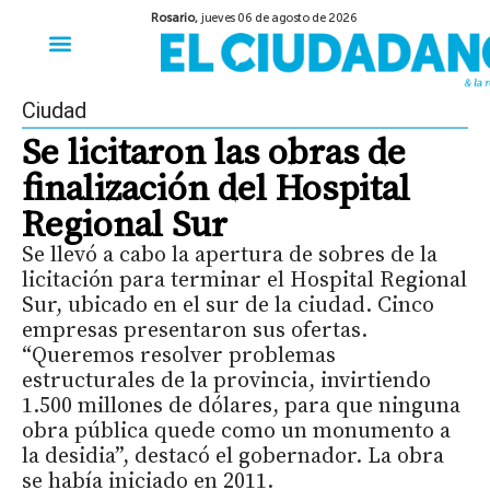
Rosario,
jueves 06 de agosto de 2026
50 años del Golpe
Festival de Cine 2026
Sobre Ruedas
Construir Rosario
Ciudad
Se licitaron las obras de
finalización del Hospital
Regional Sur
Se llevó a cabo la apertura de sobres de la
licitación para terminar el Hospital Regional
Sur, ubicado en el sur de la ciudad. Cinco
empresas presentaron sus ofertas.
“Queremos resolver problemas
estructurales de la provincia, invirtiendo
1.500 millones de dólares, para que ninguna
obra pública quede como un monumento a
la desidia”, destacó el gobernador. La obra
se había iniciado en 2011.