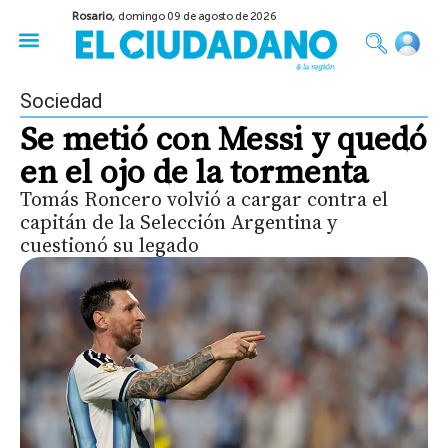
Rosario,
domingo 09 de agosto de 2026
50 años del Golpe
Festival de Cine 2026
Sobre Ruedas
Construir Rosario
Sociedad
Se metió con Messi y quedó
en el ojo de la tormenta
Tomás Roncero volvió a cargar contra el
capitán de la Selección Argentina y
cuestionó su legado