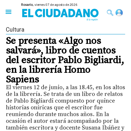
Rosario,
viernes 07 de agosto de 2026
50 años del Golpe
Festival de Cine 2026
Sobre Ruedas
Construir Rosario
Cultura
Se presenta «Algo nos
salvará», libro de cuentos
del escritor Pablo Bigliardi,
en la librería Homo
Sapiens
El viernes 12 de junio, a las 18.45, en los altos
de la librería. Se trata de un libro de relatos
de Pablo Bigliardi compuesto por quince
historias oníricas que el escritor fue
reuniendo durante muchos años. En la
ocasión el autor estará acompañado por la
también escritora y docente Susana Ibáñez y