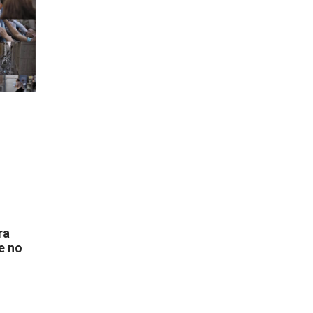
ra
e no