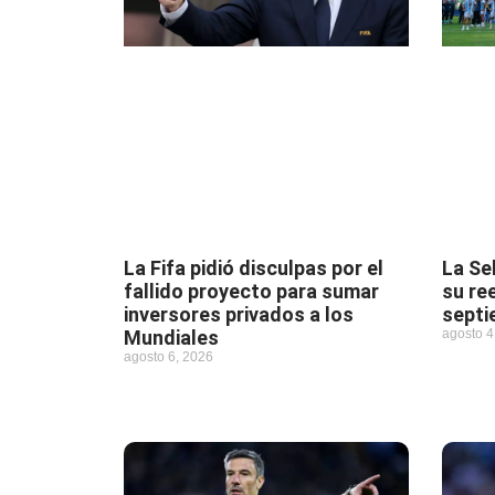
La Fifa pidió disculpas por el
La Se
fallido proyecto para sumar
su re
inversores privados a los
septi
Mundiales
agosto 4
agosto 6, 2026