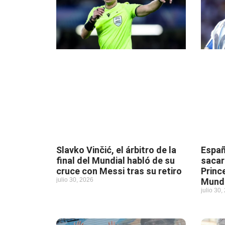
Slavko Vinčić, el árbitro de la
Españ
final del Mundial habló de su
sacar
cruce con Messi tras su retiro
Princ
julio 30, 2026
Mundi
julio 30,