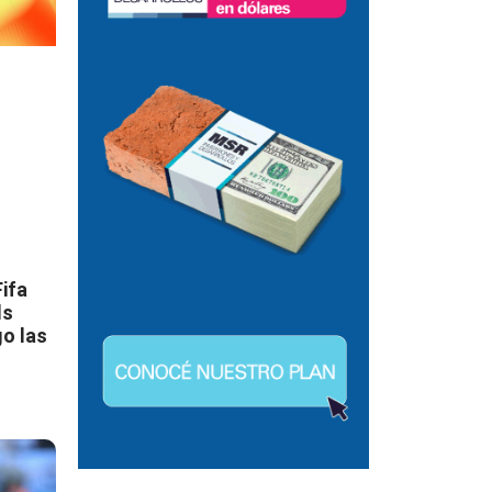
ifa
ds
go las