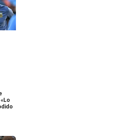
e
 «Lo
odido