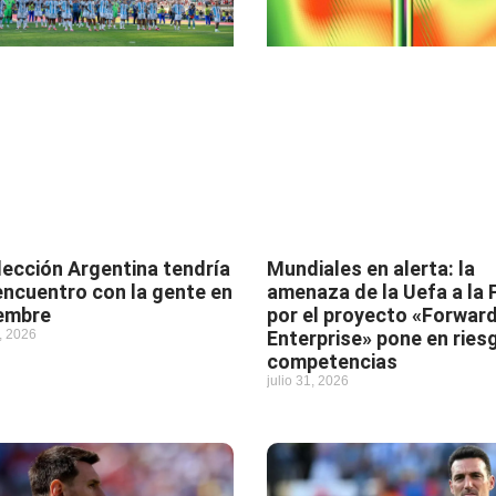
lección Argentina tendría
Mundiales en alerta: la
encuentro con la gente en
amenaza de la Uefa a la F
embre
por el proyecto «Forwar
, 2026
Enterprise» pone en ries
competencias
julio 31, 2026