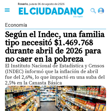
Rosario,
jueves 06 de agosto de 2026
50 años del Golpe
Festival de Cine 2026
Sobre Ruedas
Construir Rosario
Economía
Según el Indec, una familia
tipo necesitó $1.469.768
durante abril de 2026 para
no caer en la pobreza
El Instituto Nacional de Estadística y Censos
(INDEC) informó que la inflación de abril
fue del 2,6%, lo que impactó en una suba del
2,5% en la Canasta Básica