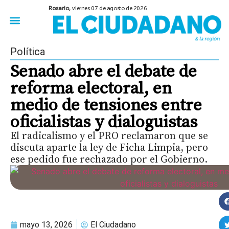
Rosario,
viernes 07 de agosto de 2026
50 años del Golpe
Festival de Cine 2026
Sobre Ruedas
Construir Rosario
Política
Senado abre el debate de
reforma electoral, en
medio de tensiones entre
oficialistas y dialoguistas
El radicalismo y el PRO reclamaron que se
discuta aparte la ley de Ficha Limpia, pero
ese pedido fue rechazado por el Gobierno.
mayo 13, 2026
El Ciudadano