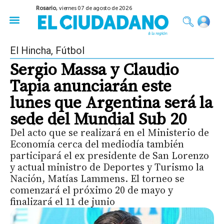
Rosario,
viernes 07 de agosto de 2026
50 años del Golpe
Festival de Cine 2026
Sobre Ruedas
Construir Rosario
El Hincha
,
Fútbol
Sergio Massa y Claudio
Tapia anunciarán este
lunes que Argentina será la
sede del Mundial Sub 20
Del acto que se realizará en el Ministerio de
Economía cerca del mediodía también
participará el ex presidente de San Lorenzo
y actual ministro de Deportes y Turismo la
Nación, Matías Lammens. El torneo se
comenzará el próximo 20 de mayo y
finalizará el 11 de junio