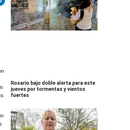
on
Rosario bajo doble alerta para este
on
jueves por tormentas y vientos
as
fuertes
en
s