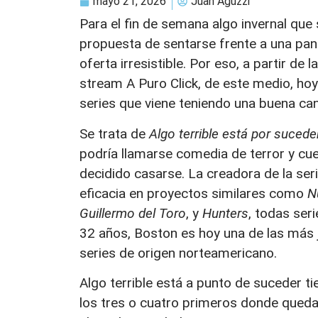
mayo 21, 2026
Juan Aguzzi
Para el fin de semana algo invernal que
propuesta de sentarse frente a una pant
oferta irresistible. Por eso, a partir d
stream A Puro Click, de este medio, ho
series que viene teniendo una buena can
Se trata de
Algo terrible está por sucede
podría llamarse comedia de terror y cue
decidido casarse. La creadora de la ser
eficacia en proyectos similares como
N
Guillermo del Toro
, y
Hunters
, todas ser
32 años, Boston es hoy una de las más 
series de origen norteamericano.
Algo terrible está a punto de suceder ti
los tres o cuatro primeros donde queda 