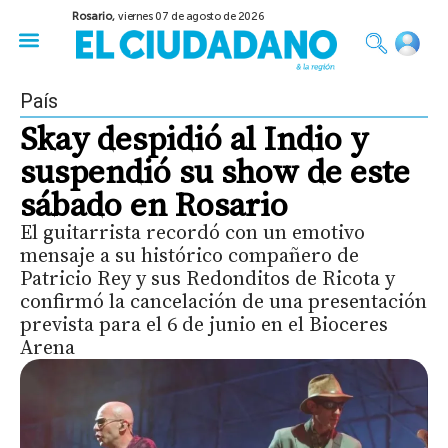
Rosario,
viernes 07 de agosto de 2026
50 años del Golpe
Festival de Cine 2026
Sobre Ruedas
Construir Rosario
País
Skay despidió al Indio y
suspendió su show de este
sábado en Rosario
El guitarrista recordó con un emotivo
mensaje a su histórico compañero de
Patricio Rey y sus Redonditos de Ricota y
confirmó la cancelación de una presentación
prevista para el 6 de junio en el Bioceres
Arena