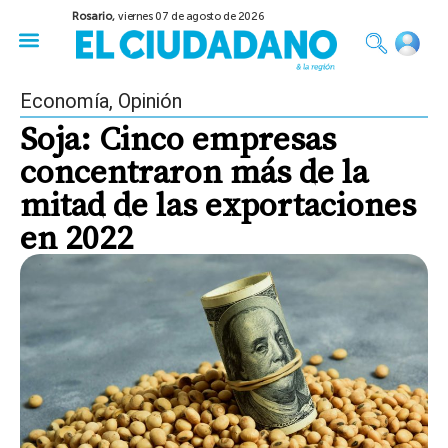
Rosario,
viernes 07 de agosto de 2026
50 años del Golpe
Festival de Cine 2026
Sobre Ruedas
Construir Rosario
Economía
,
Opinión
Soja: Cinco empresas
concentraron más de la
mitad de las exportaciones
en 2022