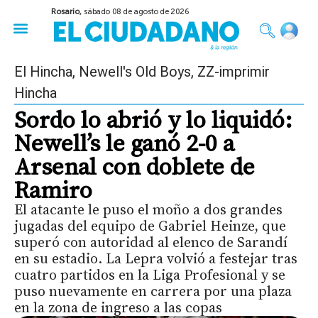
Rosario,
sábado 08 de agosto de 2026
50 años del Golpe
Festival de Cine 2026
Sobre Ruedas
Construir Rosario
El Hincha
,
Newell's Old Boys
,
ZZ-imprimir
Hincha
Sordo lo abrió y lo liquidó:
Newell’s le ganó 2-0 a
Arsenal con doblete de
Ramiro
El atacante le puso el moño a dos grandes
jugadas del equipo de Gabriel Heinze, que
superó con autoridad al elenco de Sarandí
en su estadio. La Lepra volvió a festejar tras
cuatro partidos en la Liga Profesional y se
puso nuevamente en carrera por una plaza
en la zona de ingreso a las copas