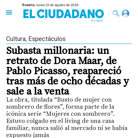
Rosario,
lunes 10 de agosto de 2026
50 años del Golpe
Festival de Cine 2026
Sobre Ruedas
Construir Rosario
Cultura
,
Espectáculos
Subasta millonaria: un
retrato de Dora Maar, de
Pablo Picasso, reapareció
tras más de ocho décadas y
sale a la venta
La obra, titulada “Busto de mujer con
sombrero de flores”, forma parte de la
icónica serie “Mujeres con sombrero”.
Estuvo colgado en el living de una casa
familiar, nunca salió al mercado ni se había
expuesto jamás