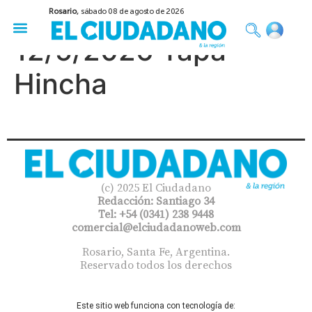
Rosario,
sábado 08 de agosto de 2026
50 años del Golpe
Festival de Cine 2026
Sobre Ruedas
Construir Rosario
12/5/2026 Tapa
Hincha
(c) 2025 El Ciudadano
Redacción: Santiago 34
Tel: +54 (0341) 238 9448
comercial@elciudadanoweb.com​
Rosario, Santa Fe, Argentina.
Reservado todos los derechos
Este sitio web funciona con tecnología de: