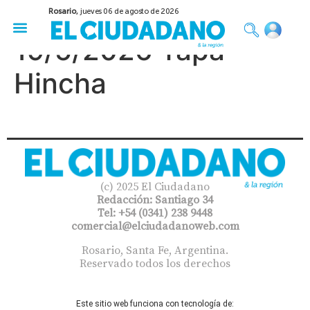
Rosario,
jueves 06 de agosto de 2026
50 años del Golpe
Festival de Cine 2026
Sobre Ruedas
Construir Rosario
19/5/2026 Tapa
Hincha
(c) 2025 El Ciudadano
Redacción: Santiago 34
Tel: +54 (0341) 238 9448
comercial@elciudadanoweb.com​
Rosario, Santa Fe, Argentina.
Reservado todos los derechos
Este sitio web funciona con tecnología de: