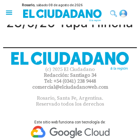
Rosario,
sábado 08 de agosto de 2026
50 años del Golpe
Festival de Cine 2026
Sobre Ruedas
Construir Rosario
23/5/26 Tapa Hincha
(c) 2025 El Ciudadano
Redacción: Santiago 34
Tel: +54 (0341) 238 9448
comercial@elciudadanoweb.com​
Rosario, Santa Fe, Argentina.
Reservado todos los derechos
Este sitio web funciona con tecnología de: