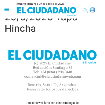
Rosario,
domingo 09 de agosto de 2026
50 años del Golpe
Festival de Cine 2026
Sobre Ruedas
Construir Rosario
29/5/2026 Tapa
Hincha
(c) 2025 El Ciudadano
Redacción: Santiago 34
Tel: +54 (0341) 238 9448
comercial@elciudadanoweb.com​
Rosario, Santa Fe, Argentina.
Reservado todos los derechos
Este sitio web funciona con tecnología de: