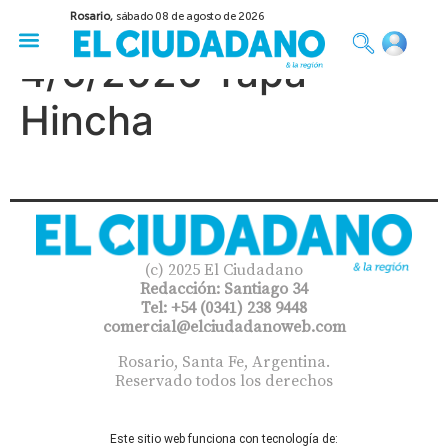
Rosario,
sábado 08 de agosto de 2026
50 años del Golpe
Festival de Cine 2026
Sobre Ruedas
Construir Rosario
4/6/2026 Tapa
Hincha
(c) 2025 El Ciudadano
Redacción: Santiago 34
Tel: +54 (0341) 238 9448
comercial@elciudadanoweb.com​
Rosario, Santa Fe, Argentina.
Reservado todos los derechos
Este sitio web funciona con tecnología de: