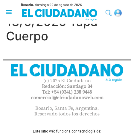
Rosario,
domingo 09 de agosto de 2026
50 años del Golpe
Festival de Cine 2026
Sobre Ruedas
Construir Rosario
13/5/2026 Tapa
Cuerpo
(c) 2025 El Ciudadano
Redacción: Santiago 34
Tel: +54 (0341) 238 9448
comercial@elciudadanoweb.com​
Rosario, Santa Fe, Argentina.
Reservado todos los derechos
Este sitio web funciona con tecnología de: