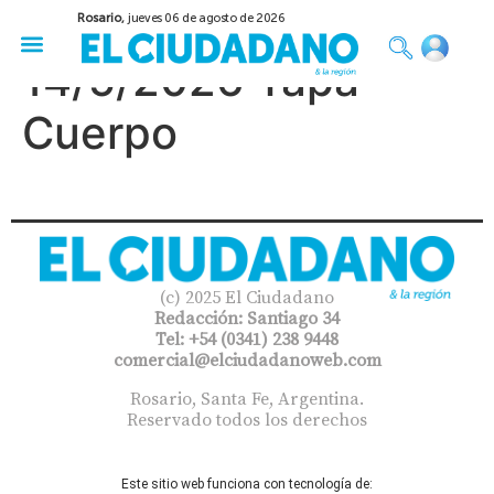
Rosario,
jueves 06 de agosto de 2026
50 años del Golpe
Festival de Cine 2026
Sobre Ruedas
Construir Rosario
14/5/2026 Tapa
Cuerpo
(c) 2025 El Ciudadano
Redacción: Santiago 34
Tel: +54 (0341) 238 9448
comercial@elciudadanoweb.com​
Rosario, Santa Fe, Argentina.
Reservado todos los derechos
Este sitio web funciona con tecnología de: