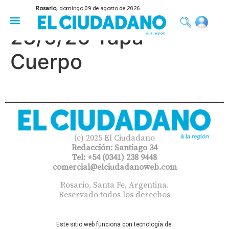
Rosario,
domingo 09 de agosto de 2026
50 años del Golpe
Festival de Cine 2026
Sobre Ruedas
Construir Rosario
23/5/26 Tapa
Cuerpo
(c) 2025 El Ciudadano
Redacción: Santiago 34
Tel: +54 (0341) 238 9448
comercial@elciudadanoweb.com​
Rosario, Santa Fe, Argentina.
Reservado todos los derechos
Este sitio web funciona con tecnología de: