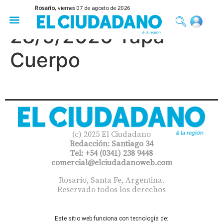
Rosario,
viernes 07 de agosto de 2026
50 años del Golpe
Festival de Cine 2026
Sobre Ruedas
Construir Rosario
28/5/2026 Tapa
Cuerpo
(c) 2025 El Ciudadano
Redacción: Santiago 34
Tel: +54 (0341) 238 9448
comercial@elciudadanoweb.com​
Rosario, Santa Fe, Argentina.
Reservado todos los derechos
Este sitio web funciona con tecnología de: