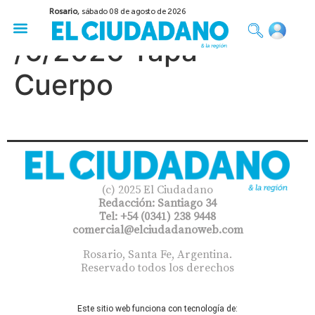
Rosario,
sábado 08 de agosto de 2026
50 años del Golpe
Festival de Cine 2026
Sobre Ruedas
Construir Rosario
/6/2026 Tapa
Cuerpo
(c) 2025 El Ciudadano
Redacción: Santiago 34
Tel: +54 (0341) 238 9448
comercial@elciudadanoweb.com​
Rosario, Santa Fe, Argentina.
Reservado todos los derechos
Este sitio web funciona con tecnología de: