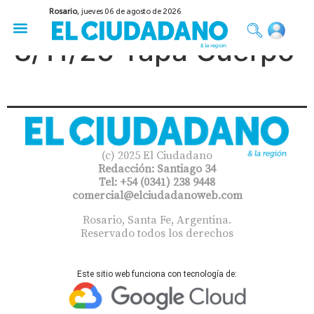
Rosario,
jueves 06 de agosto de 2026
50 años del Golpe
Festival de Cine 2026
Sobre Ruedas
Construir Rosario
8/11/25 Tapa Cuerpo
(c) 2025 El Ciudadano
Redacción: Santiago 34
Tel: +54 (0341) 238 9448
comercial@elciudadanoweb.com​
Rosario, Santa Fe, Argentina.
Reservado todos los derechos
Este sitio web funciona con tecnología de: