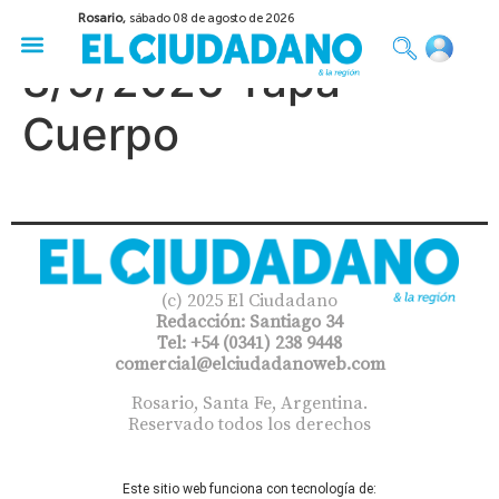
Rosario,
sábado 08 de agosto de 2026
50 años del Golpe
Festival de Cine 2026
Sobre Ruedas
Construir Rosario
8/5/2026 Tapa
Cuerpo
(c) 2025 El Ciudadano
Redacción: Santiago 34
Tel: +54 (0341) 238 9448
comercial@elciudadanoweb.com​
Rosario, Santa Fe, Argentina.
Reservado todos los derechos
Este sitio web funciona con tecnología de: