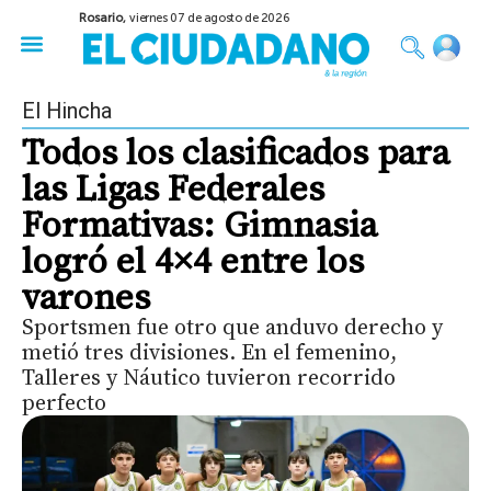
Rosario,
viernes 07 de agosto de 2026
50 años del Golpe
Festival de Cine 2026
Sobre Ruedas
Construir Rosario
El Hincha
Todos los clasificados para
las Ligas Federales
Formativas: Gimnasia
logró el 4×4 entre los
varones
Sportsmen fue otro que anduvo derecho y
metió tres divisiones. En el femenino,
Talleres y Náutico tuvieron recorrido
perfecto