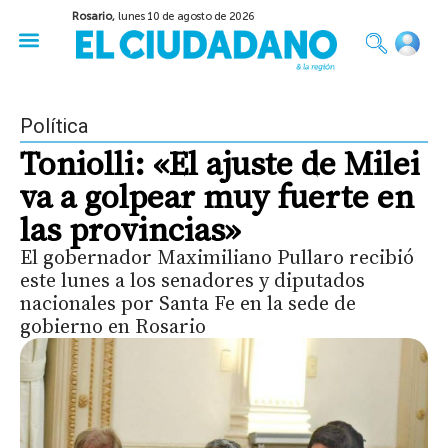
Rosario,
lunes 10 de agosto de 2026
50 años del Golpe
Festival de Cine 2026
Sobre Ruedas
Construir Rosario
Política
Toniolli: «El ajuste de Milei
va a golpear muy fuerte en
las provincias»
El gobernador Maximiliano Pullaro recibió
este lunes a los senadores y diputados
nacionales por Santa Fe en la sede de
gobierno en Rosario