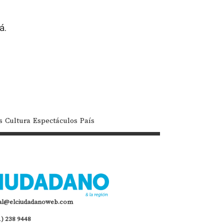
á.
s
Cultura
Espectáculos
País
al@elciudadanoweb.com
1) 238 9448