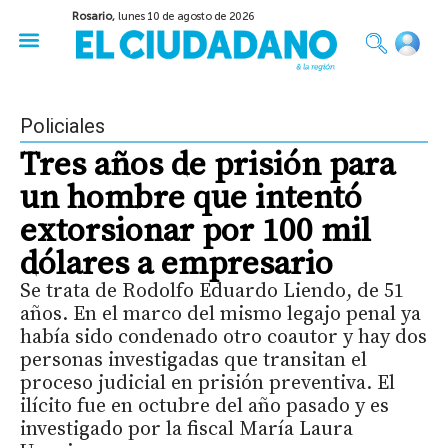
Rosario,
lunes 10 de agosto de 2026
50 años del Golpe
Festival de Cine 2026
Sobre Ruedas
Construir Rosario
Policiales
Tres años de prisión para
un hombre que intentó
extorsionar por 100 mil
dólares a empresario
Se trata de Rodolfo Eduardo Liendo, de 51
años. En el marco del mismo legajo penal ya
había sido condenado otro coautor y hay dos
personas investigadas que transitan el
proceso judicial en prisión preventiva. El
ilícito fue en octubre del año pasado y es
investigado por la fiscal María Laura