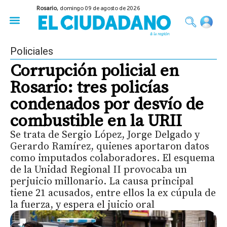
Rosario,
domingo 09 de agosto de 2026
50 años del Golpe
Festival de Cine 2026
Sobre Ruedas
Construir Rosario
Policiales
Corrupción policial en
Rosario: tres policías
condenados por desvío de
combustible en la URII
Se trata de Sergio López, Jorge Delgado y
Gerardo Ramírez, quienes aportaron datos
como imputados colaboradores. El esquema
de la Unidad Regional II provocaba un
perjuicio millonario. La causa principal
tiene 21 acusados, entre ellos la ex cúpula de
la fuerza, y espera el juicio oral