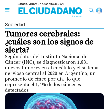
Rosario,
viernes 07 de agosto de 2026
50 años del Golpe
Festival de Cine 2026
Sobre Ruedas
Construir Rosario
Sociedad
Tumores cerebrales:
¿cuáles son los signos de
alerta?
Según datos del Instituto Nacional del
Cáncer (INC), se diagnosticaron 1.831
nuevos tumores en el encéfalo y el sistema
nervioso central al 2020 en Argentina, un
promedio de cinco por día -lo que
representa el 1,4% de los cánceres
detectados