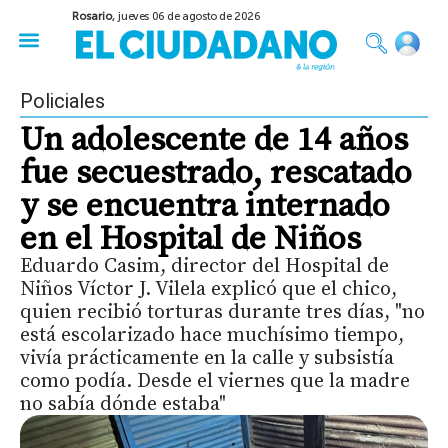
Rosario,
jueves 06 de agosto de 2026
50 años del Golpe
Festival de Cine 2026
Sobre Ruedas
Construir Rosario
Policiales
Un adolescente de 14 años
fue secuestrado, rescatado
y se encuentra internado
en el Hospital de Niños
Eduardo Casim, director del Hospital de
Niños Víctor J. Vilela explicó que el chico,
quien recibió torturas durante tres días, "no
está escolarizado hace muchísimo tiempo,
vivía prácticamente en la calle y subsistía
como podía. Desde el viernes que la madre
no sabía dónde estaba"