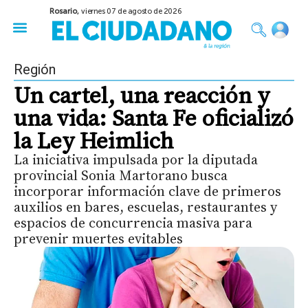
Rosario,
viernes 07 de agosto de 2026
50 años del Golpe
Festival de Cine 2026
Sobre Ruedas
Construir Rosario
Región
Un cartel, una reacción y
una vida: Santa Fe oficializó
la Ley Heimlich
La iniciativa impulsada por la diputada
provincial Sonia Martorano busca
incorporar información clave de primeros
auxilios en bares, escuelas, restaurantes y
espacios de concurrencia masiva para
prevenir muertes evitables