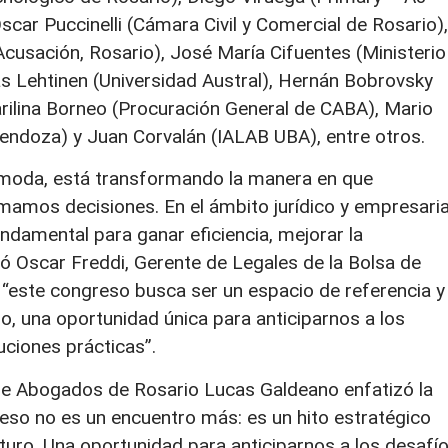
ar Puccinelli (Cámara Civil y Comercial de Rosario),
 Acusación, Rosario), José María Cifuentes (Ministerio
as Lehtinen (Universidad Austral), Hernán Bobrovsky
arilina Borneo (Procuración General de CABA), Mario
endoza) y Juan Corvalán (IALAB UBA), entre otros.
una moda, está transformando la manera en que
mamos decisiones. En el ámbito jurídico y empresaria
ndamental para ganar eficiencia, mejorar la
aló Oscar Freddi, Gerente de Legales de la Bolsa de
“este congreso busca ser un espacio de referencia y
o, una oportunidad única para anticiparnos a los
uciones prácticas”.
o de Abogados de Rosario Lucas Galdeano enfatizó la
reso no es un encuentro más: es un hito estratégico
turo. Una oportunidad para anticiparnos a los desafí