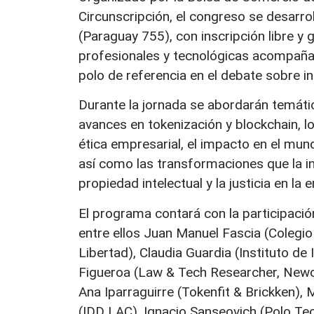
Circunscripción, el congreso se desarrol
(Paraguay 755), con inscripción libre y
profesionales y tecnológicas acompañan
polo de referencia en el debate sobre inte
Durante la jornada se abordarán temáti
avances en tokenización y blockchain, l
ética empresarial, el impacto en el mund
así como las transformaciones que la inte
propiedad intelectual y la justicia en la er
El programa contará con la participación
entre ellos Juan Manuel Fascia (Colegi
Libertad), Claudia Guardia (Instituto d
Figueroa (Law & Tech Researcher, Newcas
Ana Iparraguirre (Tokenfit & Brickken)
(IDD LAC), Ignacio Sanseovich (Polo Te