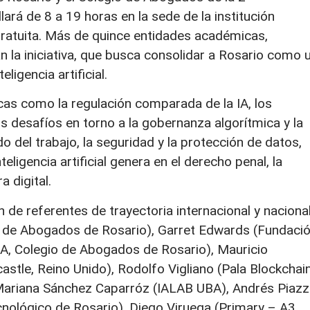
lará de 8 a 19 horas en la sede de la institución
 gratuita. Más de quince entidades académicas,
 la iniciativa, que busca consolidar a Rosario como 
ligencia artificial.
cas como la regulación comparada de la IA, los
os desafíos en torno a la gobernanza algorítmica y la
o del trabajo, la seguridad y la protección de datos,
ligencia artificial genera en el derecho penal, la
a digital.
 de referentes de trayectoria internacional y nacional
o de Abogados de Rosario), Garret Edwards (Fundaci
e IA, Colegio de Abogados de Rosario), Mauricio
tle, Reino Unido), Rodolfo Vigliano (Pala Blockchain
, Mariana Sánchez Caparróz (IALAB UBA), Andrés Piaz
cnológico de Rosario), Diego Viruega (Primary – A3