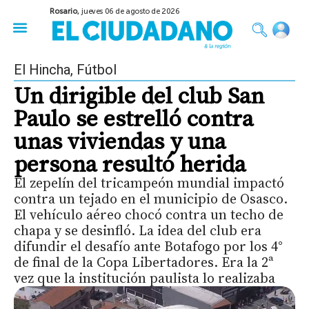
Rosario,
jueves 06 de agosto de 2026
50 años del Golpe
Festival de Cine 2026
Sobre Ruedas
Construir Rosario
El Hincha
,
Fútbol
Un dirigible del club San
Paulo se estrelló contra
unas viviendas y una
persona resultó herida
El zepelín del tricampeón mundial impactó
contra un tejado en el municipio de Osasco.
El vehículo aéreo chocó contra un techo de
chapa y se desinfló. La idea del club era
difundir el desafío ante Botafogo por los 4°
de final de la Copa Libertadores. Era la 2ª
vez que la institución paulista lo realizaba