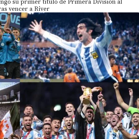
ngo su primer título de Primera División al
ras vencer a River