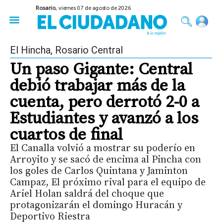
Rosario,
viernes 07 de agosto de 2026
50 años del Golpe
Festival de Cine 2026
Sobre Ruedas
Construir Rosario
El Hincha
,
Rosario Central
Un paso Gigante: Central
debió trabajar más de la
cuenta, pero derrotó 2-0 a
Estudiantes y avanzó a los
cuartos de final
El Canalla volvió a mostrar su poderío en
Arroyito y se sacó de encima al Pincha con
los goles de Carlos Quintana y Jaminton
Campaz, El próximo rival para el equipo de
Ariel Holan saldrá del choque que
protagonizarán el domingo Huracán y
Deportivo Riestra